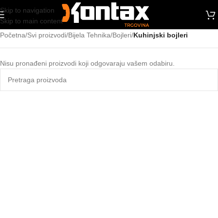
Skip to navigation
Skip to main content
Početna
/
Svi proizvodi
/
Bijela Tehnika
/
Bojleri
/
Kuhinjski bojleri
Nisu pronađeni proizvodi koji odgovaraju vašem odabiru.