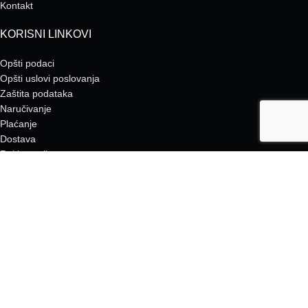
Kontakt
KORISNI LINKOVI
Opšti podaci
Opšti uslovi poslovanja
Zaštita podataka
Naručivanje
Plaćanje
Dostava
Reklamacije
POMOĆNI LINKOVI
Kako se registroviati?
Zašto kupovati na trgovina.kontax.ba?
Gdje se nalazimo?
Praćenje pošiljki
Originalna garancija
Servis
COVID19