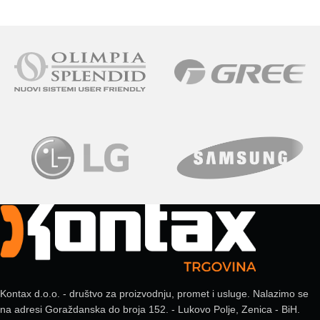
Kontax d.o.o. - društvo za proizvodnju, promet i usluge. Nalazimo se
na adresi Goraždanska do broja 152. - Lukovo Polje, Zenica - BiH.