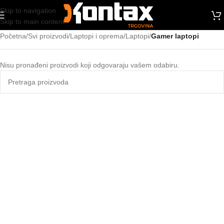
Skip to navigation
Skip to main content
Početna
/
Svi proizvodi
/
Laptopi i oprema
/
Laptopi
/
Gamer laptopi
Nisu pronađeni proizvodi koji odgovaraju vašem odabiru.