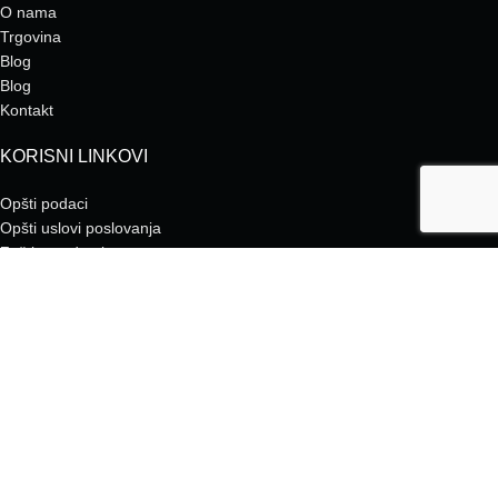
O nama
Trgovina
Blog
Blog
Kontakt
KORISNI LINKOVI
Opšti podaci
Opšti uslovi poslovanja
Zaštita podataka
Naručivanje
Plaćanje
Dostava
Reklamacije
POMOĆNI LINKOVI
Kako se registroviati?
Zašto kupovati na trgovina.kontax.ba?
Gdje se nalazimo?