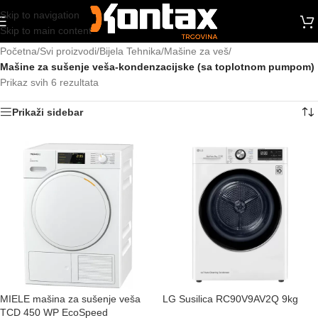
Skip to navigation
Skip to main content
Početna
/
Svi proizvodi
/
Bijela Tehnika
/
Mašine za veš
/
Mašine za sušenje veša-kondenzacijske (sa toplotnom pumpom)
Prikaz svih 6 rezultata
Prikaži sidebar
MIELE mašina za sušenje veša
LG Susilica RC90V9AV2Q 9kg
TCD 450 WP EcoSpeed