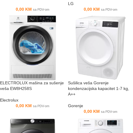
LG
0,00
KM
0,00
KM
sa PDV-om
sa PDV-om
ELECTROLUX mašina za sušenje
Sušilica veša Gorenje
veša EW8H258S
kondenzacijska kapacitet 1-7 kg,
A++
Electrolux
0,00
KM
Gorenje
sa PDV-om
0,00
KM
sa PDV-om