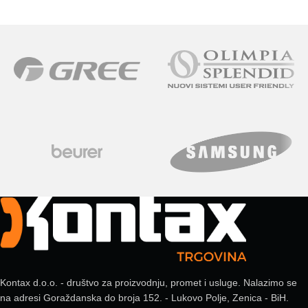
Kontax d.o.o. - društvo za proizvodnju, promet i usluge. Nalazimo se
na adresi Goraždanska do broja 152. - Lukovo Polje, Zenica - BiH.