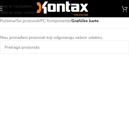
Skip to navigation
Skip to main content
Početna
/
Svi proizvodi
/
PC Komponente
/
Grafičke karte
Nisu pronađeni proizvodi koji odgovaraju vašem odabiru.