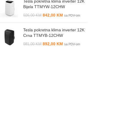
Tesla pokretna klima inverter 12K
Bijela TTMYW-12CHW
842,00
KM
926,00
KM
sa PDV-om
Tesla pokretna klima inverter 12K
Crna TTMYB-12CHW
892,00
KM
981,00
KM
sa PDV-om