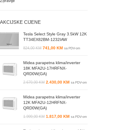
Zdravlje
AKCIJSKE CIJENE
Tesla Select Style Gray 3.5kW 12K
TT34EX82BM-1232IAW
741,00
KM
824,00
KM
sa PDV-om
Midea parapetna klima/inverter
18K MFA2U-17HRFNX-
QRD0W(GA)
2.430,00
KM
2.670,00
KM
sa PDV-om
Midea parapetna klima/inverter
12K MFA2U-12HRFNX-
QRD0W(GA)
1.817,00
KM
1.999,00
KM
sa PDV-om