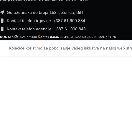
Goraždanska do broja 152. , Zenica, BiH
Kontakt telefon trgovine: +387 61 900 834
Kontakt telefon agencije: +387 61 900 843
K
KONTAX
2024 Kreirao
ontax d.o.o.
. AGENCIJA ZA DIGITALNI MARKETING
Kolačiće koristimo za poboljšanje vašeg iskustva na našoj web str