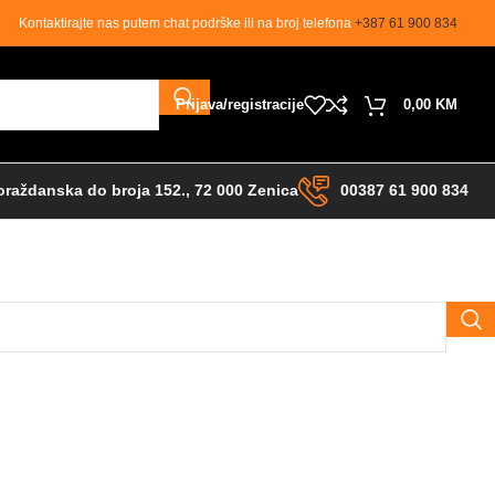
Kontaktirajte nas putem chat podrške ili na broj telefona
+387 61 900 834
Prijava/registracije
0,00
KM
raždanska do broja 152., 72 000 Zenica
00387 61 900 834