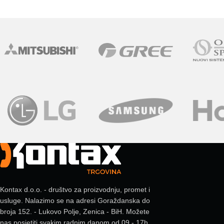
Kontax d.o.o. - društvo za proizvodnju, promet i
usluge. Nalazimo se na adresi Goraždanska do
broja 152. - Lukovo Polje, Zenica - BiH. Možete
nas posjetiti svakim radnim danom od 09 - 17h.