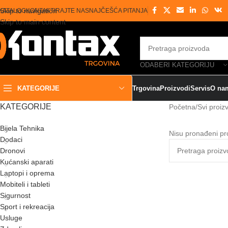
Skip to navigation
KATALOG
KONTAKTIRAJTE NAS
NAJČEŠĆA PITANJA
Skip to main content
ODABERI KATEGORIJU
KATEGORIJE
Trgovina
Proizvodi
Servis
O na
KATEGORIJE
Početna
/
Svi proiz
Bijela Tehnika
Nisu pronađeni pr
Dodaci
Dronovi
Kućanski aparati
Laptopi i oprema
Mobiteli i tableti
Sigurnost
Sport i rekreacija
Usluge