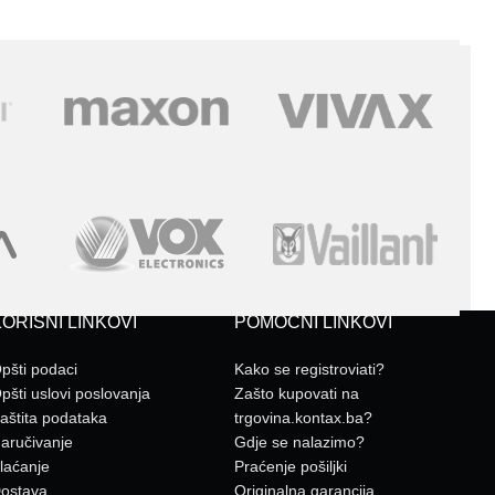
ORISNI LINKOVI
POMOĆNI LINKOVI
pšti podaci
Kako se registroviati?
pšti uslovi poslovanja
Zašto kupovati na
aštita podataka
trgovina.kontax.ba?
aručivanje
Gdje se nalazimo?
laćanje
Praćenje pošiljki
ostava
Originalna garancija