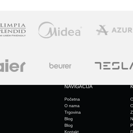
NAVIGACIJA
K
Početna
O
O nama
O
Trgovina
Z
Blog
N
Blog
P
Kontakt
D