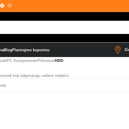
Go
ma
Blog
Planirajmo kupovinu
vodi
/
PC Komponente
/
Pohrana
/
HDD
oizvodi koji odgovaraju vašem odabiru.