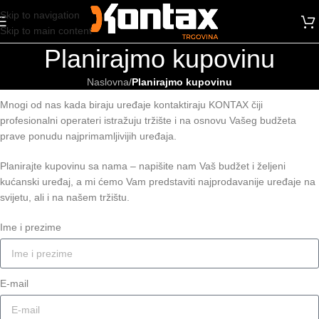
Skip to navigation
Skip to main content
Planirajmo kupovinu
Naslovna
/
Planirajmo kupovinu
Mnogi od nas kada biraju uređaje kontaktiraju KONTAX čiji
profesionalni operateri istražuju tržište i na osnovu Vašeg budžeta
prave ponudu najprimamljivijih uređaja.
Planirajte kupovinu sa nama – napišite nam Vaš budžet i željeni
kućanski uređaj, a mi ćemo Vam predstaviti najprodavanije uređaje na
svijetu, ali i na našem tržištu.
Ime i prezime
E-mail