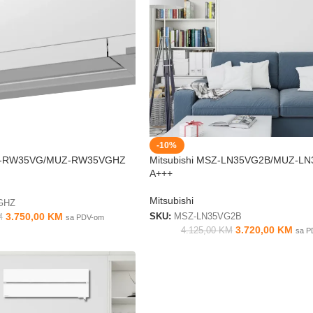
-10%
Z-RW35VG/MUZ-RW35VGHZ
Mitsubishi MSZ-LN35VG2B/MUZ-L
A+++
Mitsubishi
GHZ
3.750,00
KM
M
SKU:
MSZ-LN35VG2B
sa PDV-om
3.720,00
KM
4.125,00
KM
sa P