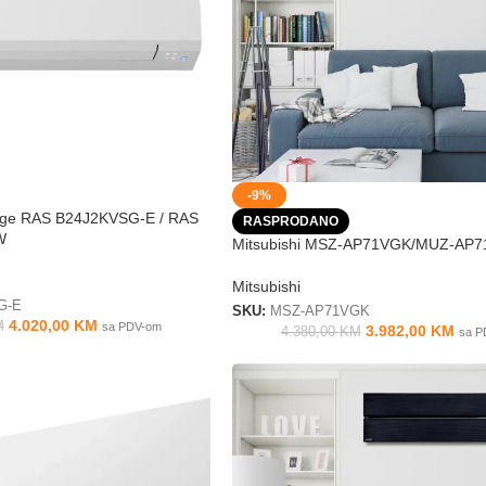
-9%
Edge RAS B24J2KVSG-E / RAS
RASPRODANO
W
Mitsubishi MSZ-AP71VGK/MUZ-AP
Mitsubishi
G-E
SKU:
MSZ-AP71VGK
4.020,00
KM
M
sa PDV-om
3.982,00
KM
4.380,00
KM
sa P