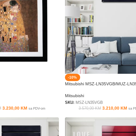
-10%
Mitsubishi MSZ-LN35VGB/MUZ-LN
Mitsubishi
SKU:
MSZ-LN35VGB
3.230,00
KM
3.210,00
KM
M
3.570,00
KM
sa PDV-om
sa P