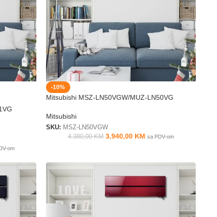
-10%
Mitsubishi MSZ-LN50VGW/MUZ-LN50VG
71VG
Mitsubishi
SKU:
MSZ-LN50VGW
3.940,00
KM
4.380,00
KM
sa PDV-om
DV-om