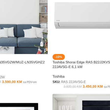
-10%
-LN35VG2W/MUZ-LN35VGHZ2
Toshiba Shorai Edge RAS B22J2KVS
22JAVSG-E 6,1 kW
Toshiba
G2W
3.590,00
KM
M
SKU:
RAS 22JAVSG-E
sa PDV-om
3.450,00
KM
3.830,00
KM
sa P