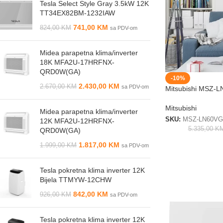
Tesla Select Style Gray 3.5kW 12K
TT34EX82BM-1232IAW
741,00
KM
824,00
KM
sa PDV-om
Midea parapetna klima/inverter
18K MFA2U-17HRFNX-
QRD0W(GA)
-10%
2.430,00
KM
2.670,00
KM
sa PDV-om
Mitsubishi MSZ
Mitsubishi
Midea parapetna klima/inverter
SKU:
MSZ-LN60V
12K MFA2U-12HRFNX-
5.335,00
K
QRD0W(GA)
1.817,00
KM
1.999,00
KM
sa PDV-om
Tesla pokretna klima inverter 12K
Bijela TTMYW-12CHW
842,00
KM
926,00
KM
sa PDV-om
Tesla pokretna klima inverter 12K