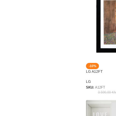
-10%
LG A12FT
LG
SKU:
A12FT
3.590,00
K