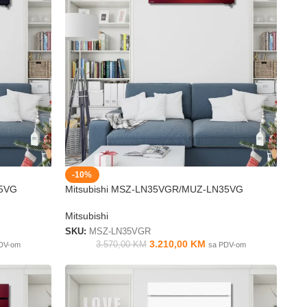
-10%
35VG
Mitsubishi MSZ-LN35VGR/MUZ-LN35VG
Mitsubishi
SKU:
MSZ-LN35VGR
3.210,00
KM
3.570,00
KM
DV-om
sa PDV-om