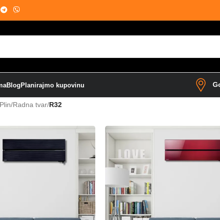
Go
ma
Blog
Planirajmo kupovinu
Plin/Radna tvar
/
R32