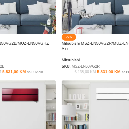
-5%
-LN50VG2B/MUZ-LN50VGHZ
Mitsubishi MSZ-LN50VG2R/MUZ-L
A+++
Mitsubishi
G2B
SKU:
MSZ-LN50VG2R
5.831,00
KM
5.831,00
KM
M
6.138,00
KM
sa PDV-om
sa P