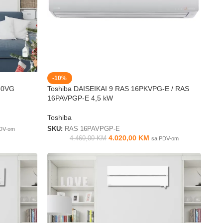
-10%
60VG
Toshiba DAISEIKAI 9 RAS 16PKVPG-E / RAS
16PAVPGP-E 4,5 kW
Toshiba
SKU:
RAS 16PAVPGP-E
DV-om
4.020,00
KM
4.460,00
KM
sa PDV-om