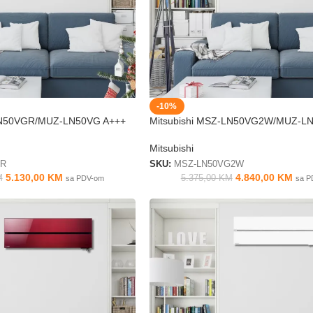
-10%
-LN50VGR/MUZ-LN50VG A+++
Mitsubishi MSZ-LN50VG2W/MUZ-L
Mitsubishi
GR
SKU:
MSZ-LN50VG2W
5.130,00
KM
4.840,00
KM
M
5.375,00
KM
sa PDV-om
sa P