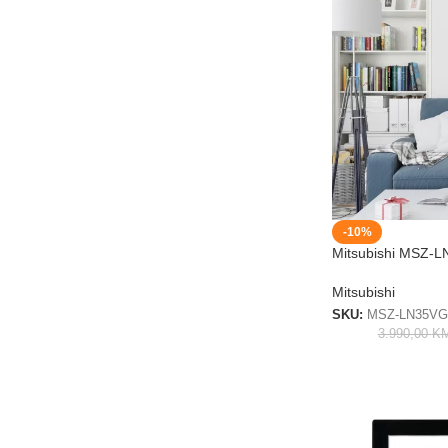
-10%
Mitsubishi MSZ
Mitsubishi
SKU:
MSZ-LN35V
3.990,00
K