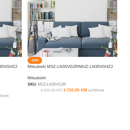
-10%
N35VGHZ2
Mitsubishi MSZ-LN35VG2R/MUZ-LN35VGHZ2
Mitsubishi
SKU:
MSZ-LN35VG2R
3.720,00
KM
4.125,00
KM
sa PDV-om
DV-om