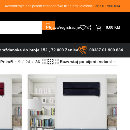
Kontaktirajte nas putem chat podrške ili na broj telefona
+387 61 900 834
Prijava/registracije
0,00
KM
raždanska do broja 152., 72 000 Zenica
00387 61 900 834
Prikaži
9
24
36