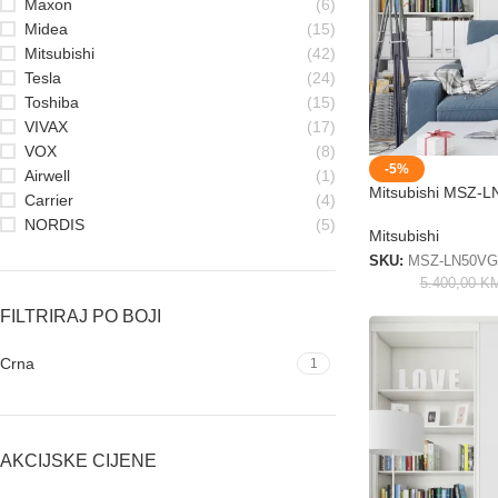
Maxon
(6)
Midea
(15)
Mitsubishi
(42)
Tesla
(24)
Toshiba
(15)
VIVAX
(17)
VOX
(8)
-5%
Airwell
(1)
Mitsubishi MSZ
Carrier
(4)
NORDIS
(5)
Mitsubishi
SKU:
MSZ-LN50V
5.400,00
K
FILTRIRAJ PO BOJI
Crna
1
AKCIJSKE CIJENE