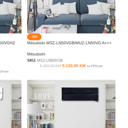
-5%
N50VGHZ
Mitsubishi MSZ-LN50VGB/MUZ-LN50VG A+++
Mitsubishi
SKU:
MSZ-LN50VGB
5.130,00
KM
5.400,00
KM
sa PDV-om
DV-om