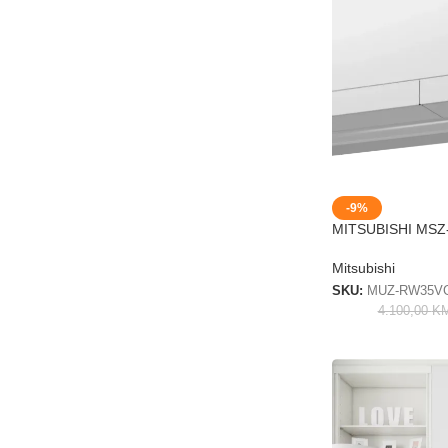
-9%
MITSUBISHI MS
Mitsubishi
SKU:
MUZ-RW35V
4.100,00
K