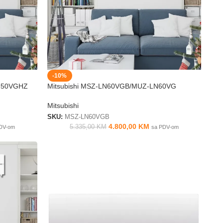
-10%
N50VGHZ
Mitsubishi MSZ-LN60VGB/MUZ-LN60VG
Mitsubishi
SKU:
MSZ-LN60VGB
4.800,00
KM
5.335,00
KM
DV-om
sa PDV-om