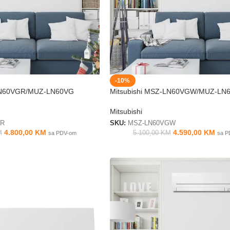
-10%
-LN60VGR/MUZ-LN60VG
Mitsubishi MSZ-LN60VGW/MUZ-LN
Mitsubishi
GR
SKU:
MSZ-LN60VGW
4.800,00
KM
4.590,00
KM
M
5.100,00
KM
sa PDV-om
sa P