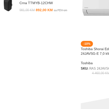
Crna TTMYB-12CHW
892,00
KM
981,00
KM
sa PDV-om
-10%
Toshiba Shorai 
24JAVSG-E 7,0 k
Toshiba
SKU:
RAS 24JAVS
4.460,00
K