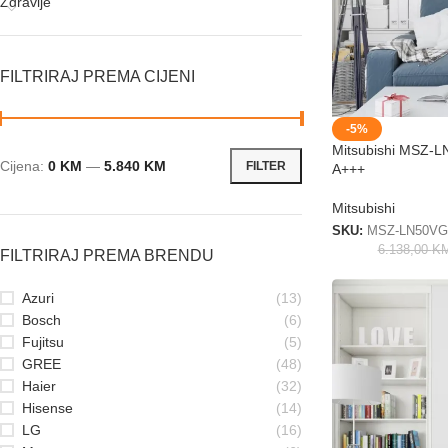
Zdravlje
FILTRIRAJ PREMA CIJENI
-5%
Mitsubishi MSZ
Cijena:
0 KM
—
5.840 KM
FILTER
A+++
Mitsubishi
SKU:
MSZ-LN50V
6.138,00
K
FILTRIRAJ PREMA BRENDU
Azuri
(13)
Bosch
(6)
Fujitsu
(5)
GREE
(48)
Haier
(32)
Hisense
(14)
LG
(16)