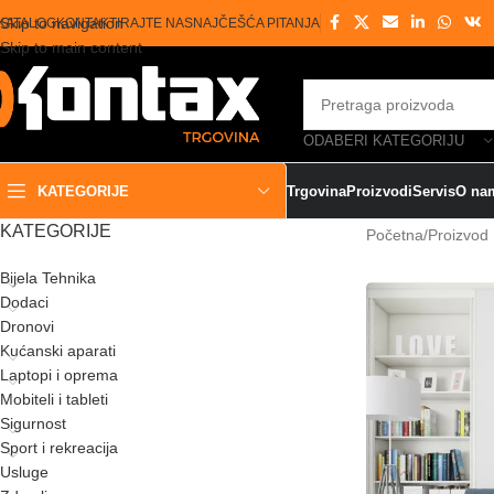
Skip to navigation
KATALOG
KONTAKTIRAJTE NAS
NAJČEŠĆA PITANJA
Skip to main content
ODABERI KATEGORIJU
KATEGORIJE
Trgovina
Proizvodi
Servis
O na
KATEGORIJE
Početna
/
Proizvod 
Bijela Tehnika
Dodaci
Dronovi
Kućanski aparati
Laptopi i oprema
Mobiteli i tableti
Sigurnost
Sport i rekreacija
Usluge