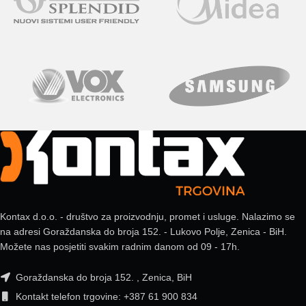
Kontax d.o.o. - društvo za proizvodnju, promet i usluge. Nalazimo se
na adresi Goraždanska do broja 152. - Lukovo Polje, Zenica - BiH.
Možete nas posjetiti svakim radnim danom od 09 - 17h.
Goraždanska do broja 152. , Zenica, BiH
Kontakt telefon trgovine: +387 61 900 834