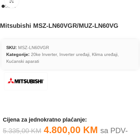
Klikom uvećaj sliku
Mitsubishi MSZ-LN60VGR/MUZ-LN60VG
SKU:
MSZ-LN60VGR
Kategorije:
20ke Inverter
,
Inverter uređaji
,
Klima uređaji
,
Kućanski aparati
Cijena za jednokratno plaćanje:
4.800,00
KM
sa PDV-
5.335,00
KM