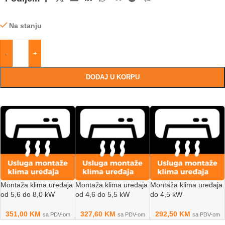
Na stanju
-
+
DODAJ U KORPU
Montaža klima uređaja
Montaža klima uređaja
Montaža klima uređaja
od 5,6 do 8,0 kW
od 4,6 do 5,5 kW
do 4,5 kW
351,00
KM
327,60
KM
292,50
KM
sa PDV-om
sa PDV-om
sa PDV-om