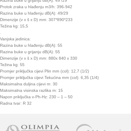
Razina buke u grijanju dB(A): 49 /29
Protok zraka u hlađenju m3/h: 396-942
Razina buke u hlađenju dB(A): 49/29
Dimenzije (v x š x D) mm: 307*890*233
Težina kg: 15,5
.
Vanjska jedinica:
Razina buke u hlađenju dB(A): 55
Razina buke u grijanju dB(A): 55
Dimenzije (v x š x D) mm: 880x 840 x 330
Težina kg: 55
Promjer priključka cijevi Plin mm (col): 12,7 (1/2)
Promjer priključka cijevi Tekućina mm (col): 6,35 (1/4)
Maksimalna duljina cijevi m: 30
Maksimalna visinska razlika m: 15
Napon priključka v-Ph-Hz: 230 – 1 – 50
Radna tvar: R 32