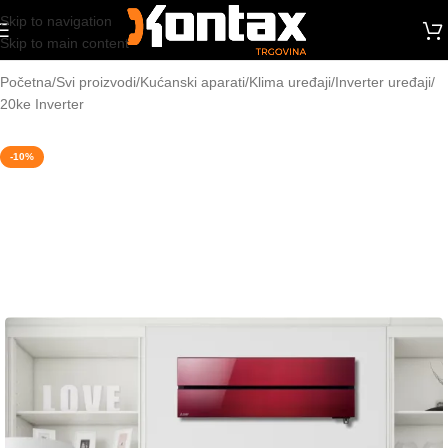
Skip to navigation
Skip to main content
Početna
/
Svi proizvodi
/
Kućanski aparati
/
Klima uređaji
/
Inverter uređaji
/
20ke Inverter
-10%